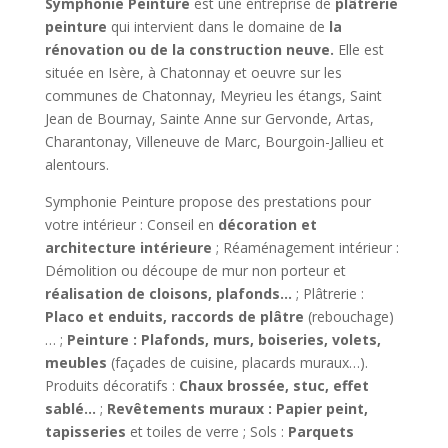
Symphonie Peinture
est une entreprise de
plâtrerie
peinture
qui intervient dans le domaine de
la
rénovation ou de la construction neuve.
Elle est
située en Isère, à Chatonnay et oeuvre sur les
communes de Chatonnay, Meyrieu les étangs, Saint
Jean de Bournay, Sainte Anne sur Gervonde, Artas,
Charantonay, Villeneuve de Marc, Bourgoin-Jallieu et
alentours.
Symphonie Peinture propose des prestations pour
votre intérieur : Conseil en
décoration et
architecture intérieure
; Réaménagement intérieur :
Démolition ou découpe de mur non porteur et
réalisation de cloisons, plafonds…
; Plâtrerie :
Placo et enduits, raccords de plâtre
(rebouchage)
… ;
Peinture :
Plafonds, murs, boiseries, volets,
meubles
(façades de cuisine, placards muraux…).
Produits décoratifs :
Chaux brossée, stuc, effet
sablé…
;
Revêtements muraux : Papier peint,
tapisseries
et toiles de verre ; Sols :
Parquets