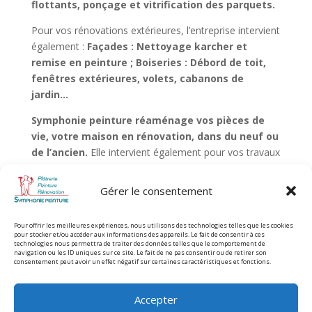
flottants, ponçage et vitrification des parquets.
Pour vos rénovations extérieures, l’entreprise intervient
également :
Façades : Nettoyage karcher et
remise en peinture ; Boiseries : Débord de toit,
fenêtres extérieures, volets, cabanons de
jardin…
Symphonie peinture réaménage vos pièces de
vie, votre maison en rénovation, dans du neuf ou
de l’ancien.
Elle intervient également pour vos travaux
extérieurs.
Gérer le consentement
L’entreprise de plâtrerie peinture
répond aux
projets de
particuliers, entreprises et
municipalités.
Tous les travaux
Pour offrir les meilleures expériences, nous utilisons des technologies telles que les cookies
pour stocker et/ou accéder aux informations des appareils. Le fait de consentir à ces
réalisés par Symphonie Peinture sont
couverts par
technologies nous permettra de traiter des données telles que le comportement de
navigation ou les ID uniques sur ce site. Le fait de ne pas consentir ou de retirer son
une garantie.
consentement peut avoir un effet négatif sur certaines caractéristiques et fonctions.
Accepter